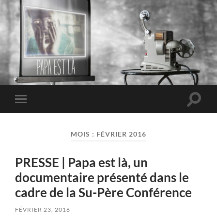
PAPA EST LÀ
Toggle
Toggle
search
mobile
field
menu
MOIS :
FÉVRIER 2016
PRESSE | Papa est là, un
documentaire présenté dans le
cadre de la Su-Père Conférence
FÉVRIER 23, 2016