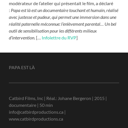
modérateur de l’atelier qui présentait le film, a déclaré
:
Papa est là
est un documentaire touchant et humain, réalisé
avec justesse et pudeur, qui permet une immersion dans une
réalité paternelle méconnue: l’enlèvement parental… Un bel
outil de sensibilisation pour les différents milieux
d’intervention.
[…
Infolettre du RVP
]
PAPA EST LÀ
Catbird Films, Inc | Réal.: Johane Bergeron | 2015 |
documentaire | 50 min
info@catbirdproductions.ca |
www.catbirdproductions.ca