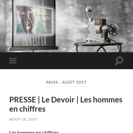
PAPA EST LÀ
Toggle
Toggle
search
mobile
field
menu
MOIS :
AOÛT 2017
PRESSE | Le Devoir | Les hommes
en chiffres
AOÛT 18, 2017
Les hommes en chiffres