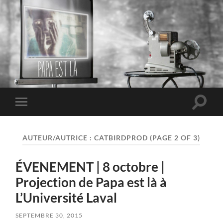
PAPA EST LÀ
Toggle
Toggle
search
mobile
field
menu
AUTEUR/AUTRICE :
CATBIRDPROD
(PAGE 2 OF 3)
ÉVENEMENT | 8 octobre |
Projection de Papa est là à
L’Université Laval
SEPTEMBRE 30, 2015